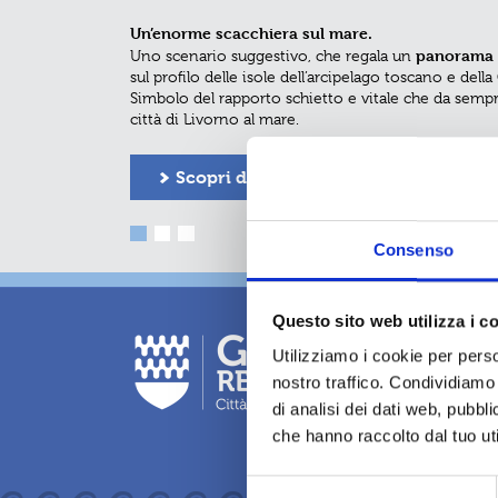
Un’enorme scacchiera sul mare.
Torre della Meloria
Coppa Barontini
Co
Il tragitto della
Le
, punto di partenza della
percorre tutti i lu
Risiatori
Venezia
panorama 
Pontino
Uno scenario suggestivo, che regala un
suggestivi degli storici quartieri
, affiora dalle omonime secche in una zona
,
,
sul profilo delle isole dell’arcipelago toscano e della
pentagono del Buontalenti
Livorno
del
bassifondi a circa 3 miglia dal porto di
, in una gara che n
. Luo
Simbolo del rapporto schietto e vitale che da sempr
spettacolo sportivo ma anche un omaggio alle belle
numerosi naufragi fin dall’epoca romana, era spess
città di Livorno al mare.
unicità della città di Livorno.
“arrisicatori”
degli gli antichi
livornesi che sfidav
Scopri di più
Scopri di più
Scopri di più
Consenso
Questo sito web utilizza i c
Fondazione LEM
Utilizziamo i cookie per perso
Largo del Cistern
57123 Livorno
nostro traffico. Condividiamo 
P.IVA: 019557404
di analisi dei dati web, pubbl
C.F.: 0138713049
che hanno raccolto dal tuo uti
S