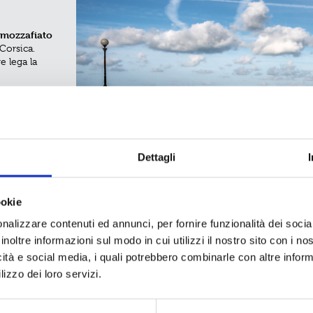
ppa
oghi più
mozzafiato
Ovosodo
 di
e
 Corsica.
on è solo
go di
e lega la
zze e alle
o la meta
ano le onde…
Dettagli
ookie
Credits
nalizzare contenuti ed annunci, per fornire funzionalità dei socia
ino, 13
Note legali
Privacy e Cookies
inoltre informazioni sul modo in cui utilizzi il nostro sito con i n
91
icità e social media, i quali potrebbero combinarle con altre inform
3
lizzo dei loro servizi.