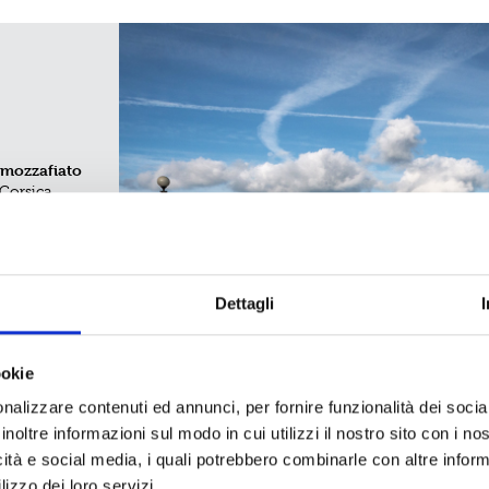
ri
ntini
ppa
oghi più
mozzafiato
Ovosodo
 di
e
 Corsica.
on è solo
go di
e lega la
zze e alle
o la meta
ano le onde…
Dettagli
ookie
nalizzare contenuti ed annunci, per fornire funzionalità dei socia
inoltre informazioni sul modo in cui utilizzi il nostro sito con i n
Credits
icità e social media, i quali potrebbero combinarle con altre inform
ino, 13
Note legali
lizzo dei loro servizi.
Privacy e Cookies