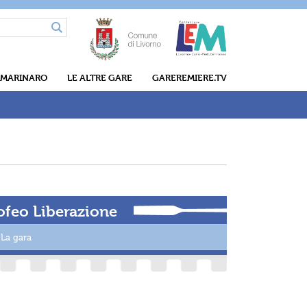
 MARINARO
LE ALTRE GARE
GAREREMIERE.TV
ofeo Liberazione
La gara