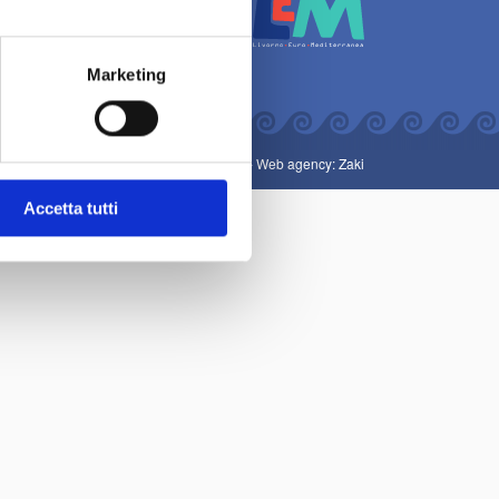
Marketing
Art direction: Gianluigi Guarnotta -
Web agency: Zaki
Accetta tutti