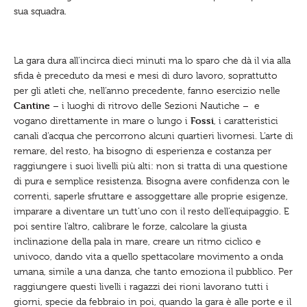
sua squadra.
La gara dura all’incirca dieci minuti ma lo sparo che dà il via alla
sfida è preceduto da mesi e mesi di duro lavoro, soprattutto
per gli atleti che, nell’anno precedente, fanno esercizio nelle
Cantine
– i luoghi di ritrovo delle Sezioni Nautiche – e
Fossi
vogano direttamente in mare o lungo i
, i caratteristici
canali d’acqua che percorrono alcuni quartieri livornesi. L’arte di
remare, del resto, ha bisogno di esperienza e costanza per
raggiungere i suoi livelli più alti: non si tratta di una questione
di pura e semplice resistenza. Bisogna avere confidenza con le
correnti, saperle sfruttare e assoggettare alle proprie esigenze,
imparare a diventare un tutt’uno con il resto dell’equipaggio. E
poi sentire l’altro, calibrare le forze, calcolare la giusta
inclinazione della pala in mare, creare un ritmo ciclico e
univoco, dando vita a quello spettacolare movimento a onda
umana, simile a una danza, che tanto emoziona il pubblico. Per
raggiungere questi livelli i ragazzi dei rioni lavorano tutti i
giorni, specie da febbraio in poi, quando la gara è alle porte e il