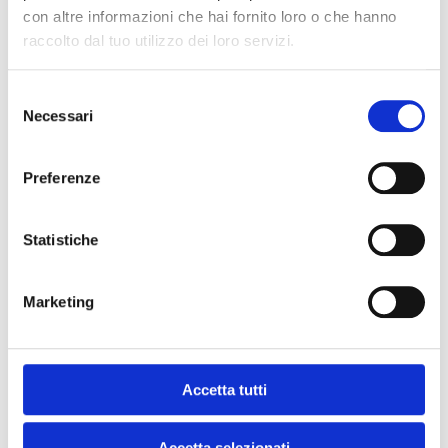
con altre informazioni che hai fornito loro o che hanno
Comitato organizzatore
raccolto dal tuo utilizzo dei loro servizi.
Contatti
S
Necessari
e
l
e
Preferenze
z
i
o
Statistiche
n
e
Marketing
d
e
l
c
Accetta tutti
o
n
Accetta selezionati