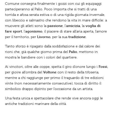
Comune consegna finalmente i gozzi con cui gli equipaggi
parteciperanno al Palio. Poco importa che si tratti di una
torrida e afosa serata estiva o di una rigida giornata invernale,
con libeccio e salmastro che rendono la vita in mare difficile: a
passione
amicizia
voglia di
muovere gli atleti sono la
, l’
, la
fare sport
agonismo
, l’
, il piacere di stare all’aria aperta, l’amore
Livorno
tradizione
per il territorio, per
, per la sua
.
Tanto sforzo è ripagato dalla soddisfazione e dal calore dei
Palio
rioni che, già qualche giorno prima del
, mettono in
mostra le bandiere con i colori del quartiere.
Fossi
Ai vincitori, oltre alle coppe, spetta il giro d’onore lungo i
,
Voltone
per gioire all’ombra del
con il resto della tifoseria,
mentre a chi raggiunge per primo il traguardo di tre edizioni
vinte (non necessariamente consecutive), tocca di diritto il
simbolico drappo dipinto per l’occasione da un artista.
Una festa unica e spettacolare che rende vive ancora oggi le
antiche tradizioni marinare della città.