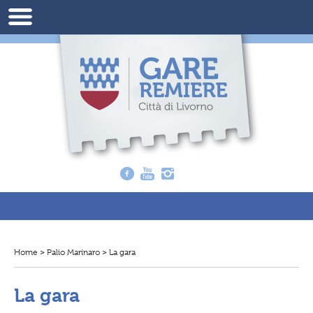
Home
>
Palio Marinaro
>
La gara
T
i
t
r
La gara
o
v
i