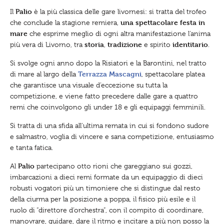
q
Palio
Il
è la più classica delle gare livornesi: si tratta del trofeo
u
i
una spettacolare festa in
che conclude la stagione remiera,
.
mare
che esprime meglio di ogni altra manifestazione l’anima
.
.
storia
tradizione
identitario
più vera di Livorno, tra
,
e spirito
.
:
Si svolge ogni anno dopo la Risiatori e la Barontini, nel tratto
Terrazza Mascagni
di mare al largo della
, spettacolare platea
che garantisce una visuale d’eccezione su tutta la
competizione, e viene fatto precedere dalle gare a quattro
remi che coinvolgono gli under 18 e gli equipaggi femminili.
Si tratta di una sfida all’ultima remata in cui si fondono sudore
e salmastro, voglia di vincere e sana competizione, entusiasmo
e tanta fatica.
Palio
Al
partecipano otto rioni che gareggiano sui gozzi,
imbarcazioni a dieci remi formate da un equipaggio di dieci
robusti vogatori più un timoniere che si distingue dal resto
della ciurma per la posizione a poppa, il fisico più esile e il
ruolo di “direttore d’orchestra”, con il compito di coordinare,
manovrare, guidare, dare il ritmo e incitare a più non posso la