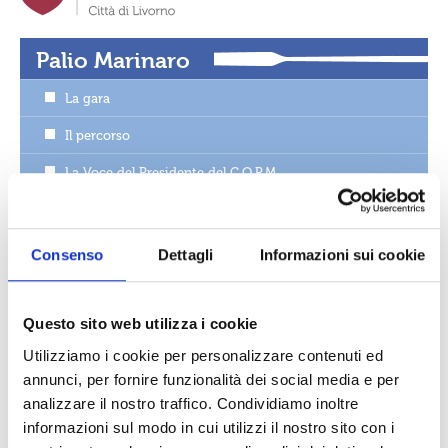
Palio Marinaro
La gara
Il percorso
La Voce del Presidente del C.O.P.M.
News del palio
Foto e video
Consenso
Dettagli
Informazioni sui cookie
Albo d’oro
Location • La Terrazza Mascagni
Questo sito web utilizza i cookie
Utilizziamo i cookie per personalizzare contenuti ed
Palio Special
annunci, per fornire funzionalità dei social media e per
La storia
analizzare il nostro traffico. Condividiamo inoltre
informazioni sul modo in cui utilizzi il nostro sito con i
Comitato organizzatore