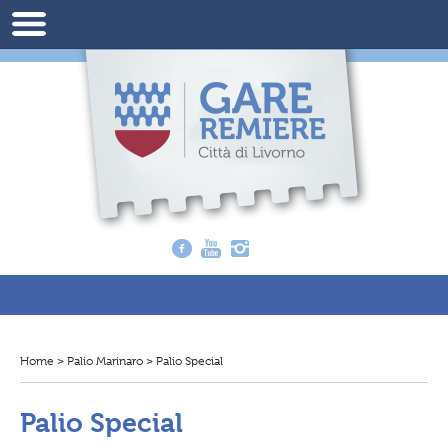
Home
>
Palio Marinaro
>
Palio Special
T
i
t
r
Palio Special
o
v
i