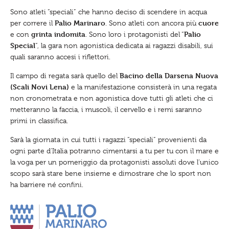
q
Sono atleti “speciali” che hanno deciso di scendere in acqua
u
i
Palio Marinaro
cuore
per correre il
. Sono atleti con ancora più
.
grinta indomita
Palio
e con
. Sono loro i protagonisti del “
.
.
Special
“, la gara non agonistica dedicata ai ragazzi disabili, sui
:
quali saranno accesi i riflettori.
Bacino della Darsena Nuova
Il campo di regata sarà quello del
(Scali Novi Lena)
e la manifestazione consisterà in una regata
non cronometrata e non agonistica dove tutti gli atleti che ci
metteranno la faccia, i muscoli, il cervello e i remi saranno
primi in classifica.
Sarà la giornata in cui tutti i ragazzi “speciali” provenienti da
ogni parte d’Italia potranno cimentarsi a tu per tu con il mare e
la voga per un pomeriggio da protagonisti assoluti dove l’unico
scopo sarà stare bene insieme e dimostrare che lo sport non
ha barriere né confini.