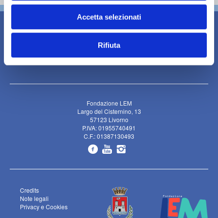
n
Accetta selezionati
s
e
n
Rifiuta
s
o
Fondazione LEM
Largo del Cisternino, 13
57123 Livorno
P.IVA: 01955740491
C.F.: 01387130493
Credits
Note legali
Privacy e Cookies