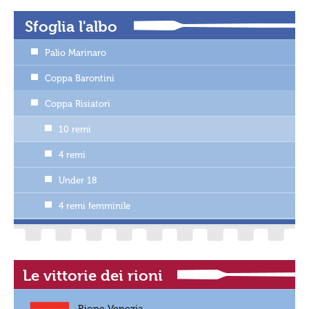
Sfoglia l'albo
Palio Marinaro
Coppa Barontini
Coppa Risiatori
10 remi
4 remi
Under 18
4 remi femminile
Le vittorie dei rioni
Rione Venezia