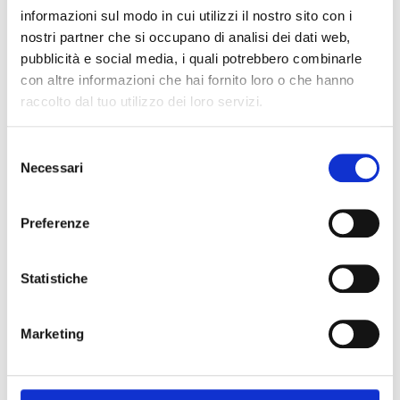
Primo classificato:
Venezia
informazioni sul modo in cui utilizzi il nostro sito con i
1996
Secondo classificato:
Ovo Sodo
nostri partner che si occupano di analisi dei dati web,
Terzo classificato:
Salviano
pubblicità e social media, i quali potrebbero combinarle
con altre informazioni che hai fornito loro o che hanno
raccolto dal tuo utilizzo dei loro servizi.
Primo classificato:
Venezia
1995
Secondo classificato:
Ovo Sodo
S
Necessari
e
Terzo classificato:
Pontino
l
e
Preferenze
z
Primo classificato:
Pontino
i
1994
Secondo classificato:
Venezia
o
Statistiche
Terzo classificato:
Ovo Sodo
n
e
Marketing
d
e
Primo classificato:
Pontino
l
1993
Secondo classificato:
Ovo Sodo