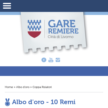
Home
>
Albo d’oro
>
Coppa Risiatori
T
i
t
r
Albo d'oro - 10 Remi
o
v
i