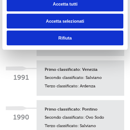
c
Accetta tutti
Terzo classificato:
Venezia
o
n
Accetta selezionati
s
Primo classificato:
Ovo Sodo
e
1992
n
Secondo classificato:
Pontino
Rifiuta
s
Terzo classificato: Borgo
o
Primo classificato:
Venezia
1991
Secondo classificato:
Salviano
Terzo classificato:
Ardenza
Primo classificato:
Pontino
1990
Secondo classificato:
Ovo Sodo
Terzo classificato:
Salviano