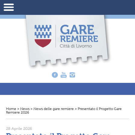
Home
>
News
>
News delle gare remiere
>
Presentato il Progetto Gare
T
Remiere 2026
i
t
r
o
28 Aprile 2026
v
i