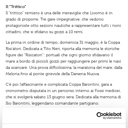
Il “Trittico”
Il “trittico” remiero è una delle meraviglie che Livorno è in
grado di proporre. Tre gare impegnative, che vedono
protagoniste otto sezioni nautiche a rappresentare tutti i rioni
cittadini, che si sfidano su gozzi a 10 remi.
La prima in ordine di tempo, domenica 31 maggio, è la Coppa
Risi’atori. Dedicata a Tito Neri, riporta alla memoria le storiche
figure dei “Risicatori”: portuali che ogni giorno sfidavano il
mare a bordo di piccoli gozzi per raggiungere per primi le navi
da scaricare. Una prova difficilissima, la maratona del mare, dalla
Meloria fino al ponte girevole della Darsena Nuova.
C’è poi l’affascinante e complicata Coppa Barontini, gara a
cronometro disputata in un percorso interno ai Fossi medicei,
che si svolgerà sabato 13 giugno sera. Dedicata alla memoria di
Ilio Barontini, leggendario comandante partigiano.
Infine, sabato 27 giugno pomeriggio, la regina delle
competizioni tradizionali, quella che esprime meglio l’anima
della città: il Palio Marinaro. Gli equipaggi si affrontano nello