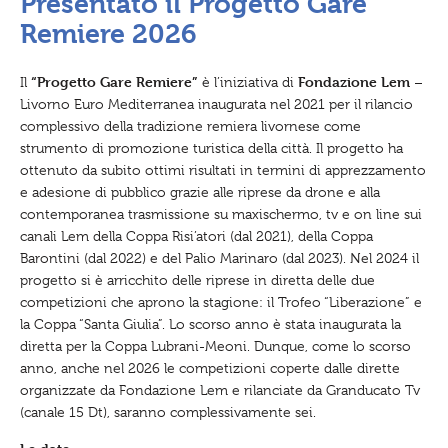
Presentato il Progetto Gare
q
u
Remiere 2026
i
.
.
“Progetto Gare Remiere”
Fondazione Lem
Il
è l’iniziativa di
–
.
:
Livorno Euro Mediterranea inaugurata nel 2021 per il rilancio
complessivo della tradizione remiera livornese come
strumento di promozione turistica della città. Il progetto ha
ottenuto da subito ottimi risultati in termini di apprezzamento
e adesione di pubblico grazie alle riprese da drone e alla
contemporanea trasmissione su maxischermo, tv e on line sui
canali Lem della Coppa Risi’atori (dal 2021), della Coppa
Barontini (dal 2022) e del Palio Marinaro (dal 2023). Nel 2024 il
progetto si è arricchito delle riprese in diretta delle due
competizioni che aprono la stagione: il Trofeo “Liberazione” e
la Coppa “Santa Giulia”. Lo scorso anno è stata inaugurata la
diretta per la Coppa Lubrani-Meoni. Dunque, come lo scorso
anno, anche nel 2026 le competizioni coperte dalle dirette
organizzate da Fondazione Lem e rilanciate da Granducato Tv
(canale 15 Dt), saranno complessivamente sei.