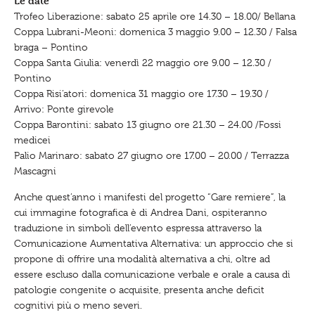
Le date
Trofeo Liberazione: sabato 25 aprile ore 14.30 – 18.00/ Bellana
Coppa Lubrani-Meoni: domenica 3 maggio 9.00 – 12.30 / Falsa
braga – Pontino
Coppa Santa Giulia: venerdì 22 maggio ore 9.00 – 12.30 /
Pontino
Coppa Risi’atori: domenica 31 maggio ore 17.30 – 19.30 /
Arrivo: Ponte girevole
Coppa Barontini: sabato 13 giugno ore 21.30 – 24.00 /Fossi
medicei
Palio Marinaro: sabato 27 giugno ore 17.00 – 20.00 / Terrazza
Mascagni
Anche quest’anno i manifesti del progetto “Gare remiere”, la
cui immagine fotografica è di Andrea Dani, ospiteranno
traduzione in simboli dell’evento espressa attraverso la
Comunicazione Aumentativa Alternativa: un approccio che si
propone di offrire una modalità alternativa a chi, oltre ad
essere escluso dalla comunicazione verbale e orale a causa di
patologie congenite o acquisite, presenta anche deficit
cognitivi più o meno severi.