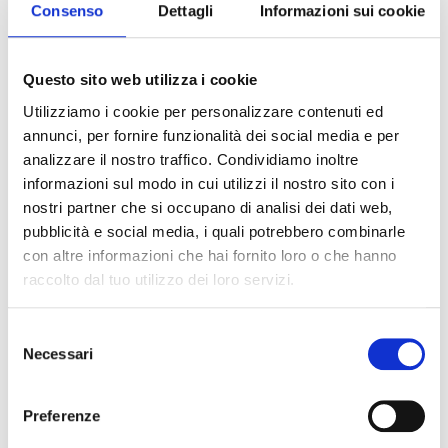
Consenso
Dettagli
Informazioni sui cookie
specchio d’acqua antistante la Terrazza Mascagni,
accompagnati da un superbo tramonto.
Il Trofeo Liberazione, la Santa Giulia e la Coppa Lubrani-
Questo sito web utilizza i cookie
Meoni
Utilizziamo i cookie per personalizzare contenuti ed
Alle tre “classiche” si aggiungono le tre competizioni che
annunci, per fornire funzionalità dei social media e per
aprono la stagione del remo e che sono ormai entrate nel
analizzare il nostro traffico. Condividiamo inoltre
solco della tradizione labronica. La prima è il Trofeo
informazioni sul modo in cui utilizzi il nostro sito con i
“Liberazione”, sabato 25 aprile pomeriggio, gara che si sviluppa
nostri partner che si occupano di analisi dei dati web,
con la rinnovata formula dell’inseguimento, e partenza a
coppie quest’anno nello specchio d’acqua della Bellana, tra lo
pubblicità e social media, i quali potrebbero combinarle
Scoglio della Regina e i Cantieri navali Benetti.
con altre informazioni che hai fornito loro o che hanno
raccolto dal tuo utilizzo dei loro servizi.
La seconda è la Coppa Lubrani-Meoni, domenica 3 maggio
mattina, organizzata dalla Sezione nautica Ovosodo nello
specchio d’acqua tra il Pontino e la Falsa Braga.
S
Necessari
e
La terza è la Coppa Santa Giulia, di scena venerdì 22 maggio
l
mattina, dedicata alla patrona di Livorno: una sfida a
e
cronometro nello specchio d’acqua del Pontino, davanti alla
Preferenze
z
Fortezza nuova.