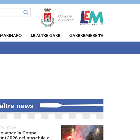
 MARINARO
LE ALTRE GARE
GAREREMIERE.TV
 altre news
gno 2026
go vince la Coppa
ini 2026 nel maschile e