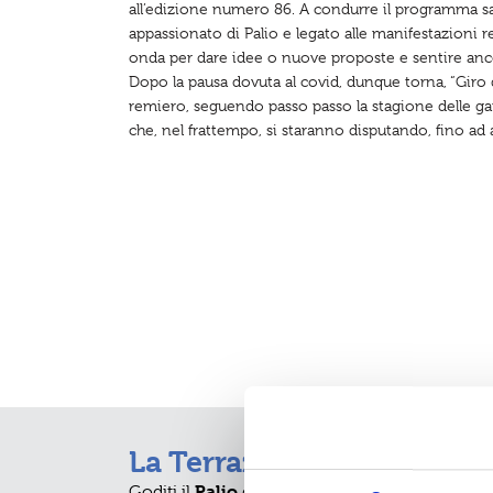
all’edizione numero 86. A condurre il programma sar
appassionato di Palio e legato alle manifestazioni 
onda per dare idee o nuove proposte e sentire ancor
Dopo la pausa dovuta al covid, dunque torna, “Giro 
remiero, seguendo passo passo la stagione delle gare.
che, nel frattempo, si staranno disputando, fino ad a
La Terrazza Mascagni
I Fossi Medicei
La Torre della Meloria
Livorno
Palio
Terrazza Mascagni
Coppa Risiato
Coppa Baro
Goditi il
Scopri
Lo scenario avventuroso della
dalla
sul percorso della