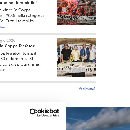
rone nel femminile!
go vince la Coppa
ini 2026 nella categoria
e! Tutti i tempi in...
nua]
gio 2026
la Coppa Risi’atori
a Risi’atori torna il
 30 e domenica 31
 con un programma...
nua]
[Vedi tutte]