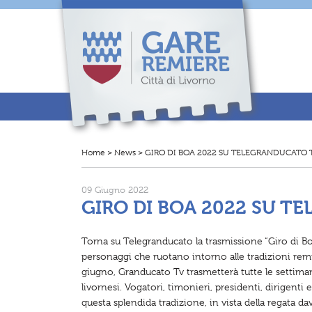
N
a
v
i
g
a
z
i
o
n
e
p
r
Home
>
News
>
GIRO DI BOA 2022 SU TELEGRANDUCATO 
T
i
i
n
t
c
r
i
09 Giugno 2022
o
p
v
GIRO DI BOA 2022 SU T
a
i
l
q
e
u
Torna su Telegranducato la trasmissione “Giro di Boa
i
.
personaggi che ruotano intorno alle tradizioni remie
.
.
giugno, Granducato Tv trasmetterà tutte le settim
:
livornesi. Vogatori, timonieri, presidenti, dirigenti e
questa splendida tradizione, in vista della regata da