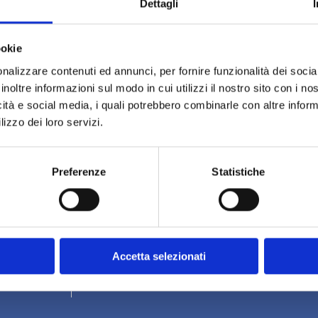
Dettagli
ppa
oghi più
mozzafiato
Ovosodo
 di
e
ookie
 Corsica.
on è solo
go di
e lega la
zze e alle
o la meta
nalizzare contenuti ed annunci, per fornire funzionalità dei socia
ano le onde…
inoltre informazioni sul modo in cui utilizzi il nostro sito con i n
icità e social media, i quali potrebbero combinarle con altre inform
lizzo dei loro servizi.
Preferenze
Statistiche
Credits
ino, 13
Note legali
Privacy e Cookies
Accetta selezionati
91
3