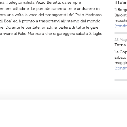
à il telegiornalista Vezio Benetti, da sempre
il Lab
remiere cittadine. Le puntate saranno tre e andranno in
Il Bor
a una volta la voce dei protagonisti del Palio Marinaro.
Baront
maschil
di Boa” ed è pronto a trasportarvi all’interno del mondo
[conti
 Durante le puntate, infatti, si parlerà di tutte le gare
rrivare al Palio Marinaro che si gareggerà sabato 2 luglio.
28 Mag
Torna 
La Copp
sabato
maggio
[conti
ri
ntini