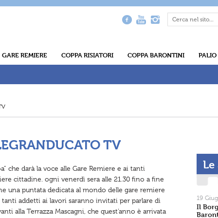
GARE REMIERE
COPPA RISIATORI
COPPA BARONTINI
PALIO
TV
ELEGRANDUCATO TV
Le
” che darà la voce alle Gare Remiere e ai tanti
re cittadine. ogni venerdì sera alle 21.30 fino a fine
ane una puntata dedicata al mondo delle gare remiere
19 Giu
 tanti addetti ai lavori saranno invitati per parlare di
Il Bor
vanti alla Terrazza Mascagni, che quest’anno è arrivata
Baront