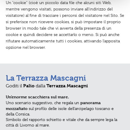
Un “cookie” (cioè un piccolo data file che alcuni siti Web,
mentre vengono visitati, possono inviare all’indirizzo del
visitatore) al fine di tracciare i percorsi del visitatore nel Sito. Se
si preferisce non ricevere cookies, si può impostare il proprio
browser in modo tale che vi avverta della presenza di un
cookie e quindi decidere se accettarlo o meno. Si può anche
rifiutare automaticamente tutti i cookies, attivando l’apposita
opzione nel browser.
La Terrazza Mascagni
I Fossi Medicei
La Torre della Meloria
Livorno
Palio
Terrazza Mascagni
Coppa Risiatori
Coppa Barontini
Goditi il
Scopri
Lo scenario avventuroso della
dalla
sul percorso della
Un’enorme scacchiera sul mare.
Torre della Meloria
Coppa Barontini
Coppa
Il tragitto della
Le
, punto di partenza della
percorre tutti i luoghi più
Risiatori
Venezia
panorama
Pontino
Ovosodo
Uno scenario suggestivo, che regala un
suggestivi degli storici quartieri
, affiora dalle omonime secche in una zona di
,
,
mozzafiato
pentagono del Buontalenti
Livorno
e del
bassifondi a circa 3 miglia dal porto di
sul profilo delle isole dell’arcipelago toscano e
, in una gara che non è solo
. Luogo di
della Corsica.
spettacolo sportivo ma anche un omaggio alle bellezze e alle
numerosi naufragi fin dall’epoca romana, era spesso la meta
Simbolo del rapporto schietto e vitale che da sempre lega la
unicità della città di Livorno.
“arrisicatori”
degli gli antichi
livornesi che sfidavano le
città di Livorno al mare.
onde…