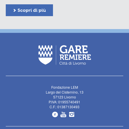
Scopri di più
Scopri di più
Scopri di più
Fondazione LEM
Largo del Cisternino, 13
57123 Livorno
P.IVA: 01955740491
C.F.: 01387130493