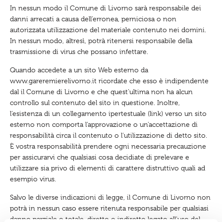
In nessun modo il Comune di Livorno sarà responsabile dei
danni arrecati a causa dell’erronea, perniciosa o non
autorizzata utilizzazione del materiale contenuto nei domini.
In nessun modo, altresì, potrà ritenersi responsabile della
trasmissione di virus che possano infettare.
Quando accedete a un sito Web esterno da
www.gareremierelivorno.it ricordate che esso è indipendente
dal il Comune di Livorno e che quest’ultima non ha alcun
controllo sul contenuto del sito in questione. Inoltre,
l’esistenza di un collegamento ipertestuale (link) verso un sito
esterno non comporta l’approvazione o un’accettazione di
responsabilità circa il contenuto o l’utilizzazione di detto sito.
È vostra responsabilità prendere ogni necessaria precauzione
per assicurarvi che qualsiasi cosa decidiate di prelevare e
utilizzare sia privo di elementi di carattere distruttivo quali ad
esempio virus.
Salvo le diverse indicazioni di legge, il Comune di Livorno non
potrà in nessun caso essere ritenuta responsabile per qualsiasi
danno parziale o totale, diretto o indiretto legato all’uso del