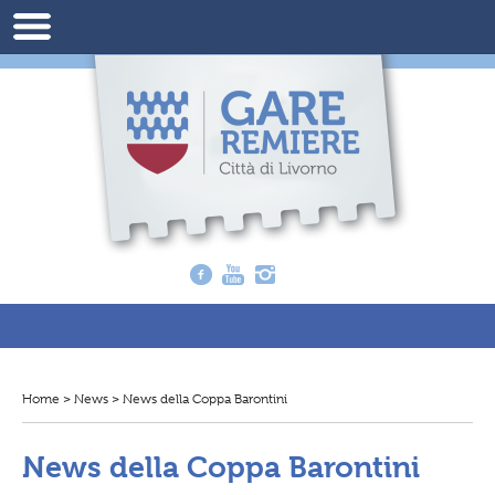
Home
>
News
>
News della Coppa Barontini
T
i
t
r
News della Coppa Barontini
o
v
i