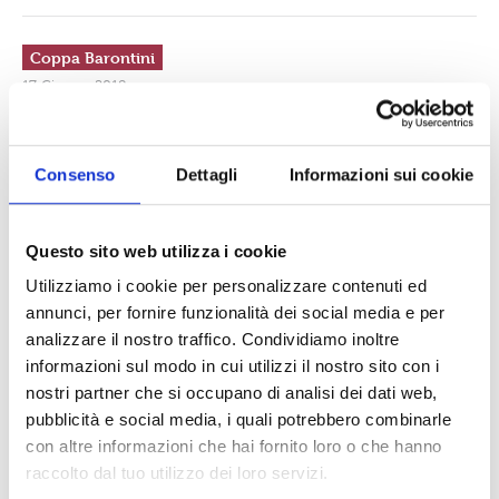
Coppa Barontini
17 Giugno 2018
Il Borgo delle meraviglie conquista la prima
Barontini “del futuro”
Una gara splendida, meravigliosa, mozzafiato. Era difficile
Consenso
Dettagli
Informazioni sui cookie
riuscire a fare meglio dell'anno passato, quando si sono
festeggiati i 50 anni. Ma la Barontini che è andata in scena ieri
sera è stata anche più bella di...
[continua]
Questo sito web utilizza i cookie
Utilizziamo i cookie per personalizzare contenuti ed
annunci, per fornire funzionalità dei social media e per
Coppa Barontini
analizzare il nostro traffico. Condividiamo inoltre
07 Giugno 2018
Coppa Barontini, presentato il calendario della
informazioni sul modo in cui utilizzi il nostro sito con i
gara e degli eventi collaterali
nostri partner che si occupano di analisi dei dati web,
Ci stiamo avvicinando alla Coppa Ilio Dario Barontini che
pubblicità e social media, i quali potrebbero combinarle
quest'anno raggiunge la cinquantunesima edizione. Le gare
con altre informazioni che hai fornito loro o che hanno
saranno il 15 e...
[continua]
raccolto dal tuo utilizzo dei loro servizi.