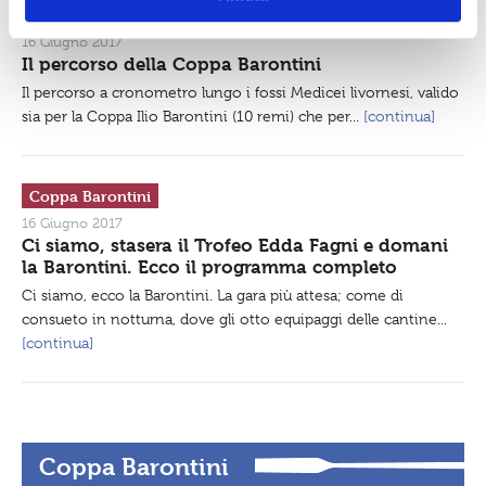
Coppa Barontini
s
o
16 Giugno 2017
Il percorso della Coppa Barontini
Il percorso a cronometro lungo i fossi Medicei livornesi, valido
sia per la Coppa Ilio Barontini (10 remi) che per...
[continua]
Coppa Barontini
16 Giugno 2017
Ci siamo, stasera il Trofeo Edda Fagni e domani
la Barontini. Ecco il programma completo
Ci siamo, ecco la Barontini. La gara più attesa; come di
consueto in notturna, dove gli otto equipaggi delle cantine...
[continua]
Coppa Barontini