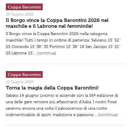
q
Coppa Barontini
u
i
19 Giugno 2026
.
Il Borgo vince la Coppa Barontini 2026 nel
.
.
maschile e il Labrone nel femminile!
:
Il Borgo vince la Coppa Barontini 2026 nella categoria
maschile! Tutti i tempi in ordine di partenza: Salviano 15’ 52’’
65 Ovosodo 15’ 38’’ 35 Pontino 15’ 38’’ 18 San Jacopo 15’ 21’’
03 Labrone 15’...
[continua]
Coppa Barontini
12 Giugno 2025
Torna la magia della Coppa Barontini!
Sabato 14 giugno Livorno si accende con la 56ª edizione di
una delle gare remiere più affascinanti d’Italia. I nostri Fossi
saranno ancora una volta il palcoscenico di una notte
indimenticabile di sport, tradizione e passione....
[continua]