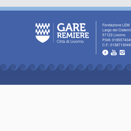
Fondazione LEM
Largo del Cistern
57123 Livorno
P.IVA: 019557404
C.F.: 0138713049