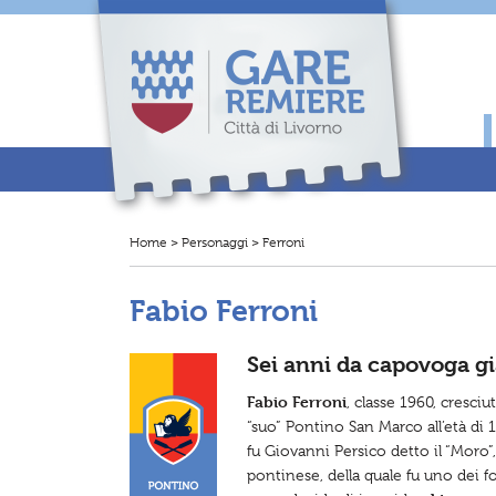
N
a
v
i
g
a
z
i
o
n
e
p
r
Home
>
Personaggi
>
Ferroni
T
i
i
n
t
c
r
i
Fabio Ferroni
o
p
v
a
i
l
q
e
Sei anni da capovoga gi
u
i
.
Fabio Ferroni
, classe 1960, cresciu
.
“suo” Pontino San Marco all’età di 1
.
:
fu Giovanni Persico detto il “Moro
pontinese, della quale fu uno dei f