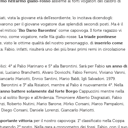
emo nell’armo giallo-rosso
assieme ai forti vogatori del calibro di
ati, vista la giovane età dell’esordiente, lo incitava dicendogli:
rivarono per il giovane vogatore due splendidi secondi posti. Ma è il
Ilio Dario Barontini
el mitico “
” come capovoga. Il forte ragazzo vi
La triade pontinese
anno, come vogatore, nelle fila giallo-rosse.
inserirlo come
e, visto le ottime qualità del nostro personaggio, di
. Fabio, infatti, risulterà uno dei più bravi primi remi in circolazione
un anno di
lici: 4° al Palio Marinaro e 5° alla Barontini. Sarà per Fabio
si, Luciano Branchetti, Alvaro Dovicchi, Fabio Ferroni, Viviano Vanni,
ancarlo Mariotti, Ennio Santini, Mario Baldi, Igli Salvadori. 1979.
a Barontini e 3° alla Risiatori, mentre al Palio è nuovamente 4°. Nella
fanno battere solamente dal forte Borgo
Cappuccini mentre nella
ro al solito Borgo e all’Ardenza. Timoniere Alberto Disgraziati, Fabio
onzi, Roberto Nutini, Mario Barone, Mirko Corsani, Marco Pampaloni,
 Diego Corsani, Daniele Lorenzi, Giancarlo Mariotti.
portante vittoria
per il nostro capovoga: 1° classificato nella Coppa
stupendo 2° posto. Nella gara a cronometro dei fossi, Fabio, con il suo