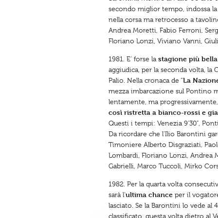
secondo miglior tempo, indossa l
nella corsa ma retrocesso a tavoli
Andrea Moretti, Fabio Ferroni, Serg
Floriano Lonzi, Viviano Vanni, Giu
stagione più bella
1981. E’ forse la
aggiudica, per la seconda volta, la 
La Nazion
Palio. Nella cronaca de “
mezza imbarcazione sul Pontino men
lentamente, ma progressivamente, le 
così ristretta a bianco-rossi e gia
Questi i tempi: Venezia 9’30”, Ponti
Da ricordare che l’Ilio Barontini g
Timoniere Alberto Disgraziati, Paol
Lombardi, Floriano Lonzi, Andrea Mo
Gabrielli, Marco Tuccoli, Mirko Cor
1982. Per la quarta volta consecutiva
ultima chance
sarà l’
per il vogator
lasciato. Se la Barontini lo vede al
classificato, questa volta dietro al