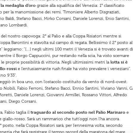
la medaglia d’oro
a
grazie alla squalifica del Venezia: 1° classificato
no per la manomissione dei remi. Timoniere Alberto Disgraziati,
io Baldi, Stefano Bacci, Mirko Corsani, Daniele Lorenzi, Enio Santini,
liano Lombardi.
del nostro capovoga: 2° al Palio e alla Coppa Risiatori mentre si
Coppa Barontini e stavolta sul campo di regata. Bellissimo il 2° posto al
e
” leggiamo: “[…] negli ultimi 100 metri il Venezia si è trovato avanti d
tre il Borgo Cappuccini, pur restando nella scia, ha visto scemare
lotta si è
proprie possibilità di vittoria. Negli ultimissimi metri la
llo-rossi
e l’entusiasmante rush finale ha visto prevalere i veneziani”.
no 9’33”.
areggiò in boa uno, con l’ostacolo costituito da vento di nord-ovest.
o Nobili, Fabio Ferroni, Stefano Bacci, Ennio Santini, Viviano Vanni, G
retti, Daniele Lorenzi, Giovanni Armillei, Rossano Vittori, Alfredo
sani, Diego Corsani.
traguardo al secondo posto nel Palio Marinaro
, Fabio taglia il
e
e giallo-rosso. Sarà un rammarico che tutt’oggi non l’ha ancora
 4° posto, nella Coppa Risiatori sarà, per l’ennesima volta, secondo
 Venezia che farà registrare il tempo record della maratona del mare.