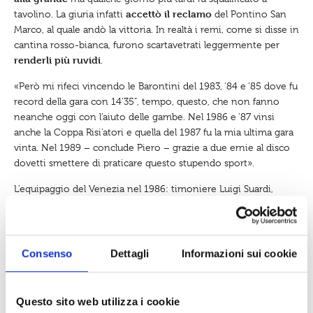
accettò il reclamo
tavolino. La giuria infatti
del Pontino San
Marco, al quale andò la vittoria. In realtà i remi, come si disse in
cantina rosso-bianca, furono scartavetrati leggermente per
renderli più ruvidi
.
«Però mi rifeci vincendo le Barontini del 1983, ’84 e ’85 dove fu
record della gara con 14’35”, tempo, questo, che non fanno
neanche oggi con l’aiuto delle gambe. Nel 1986 e ’87 vinsi
anche la Coppa Risi’atori e quella del 1987 fu la mia ultima gara
vinta. Nel 1989 – conclude Piero – grazie a due ernie al disco
dovetti smettere di praticare questo stupendo sport».
L’equipaggio del Venezia nel 1986: timoniere Luigi Suardi,
Stefano Mancini, Alfredo Salvadori, Fabrizio Pedani, Fabio
Turrini, Massimo Mancini, Fausto Mazzoni, Riccardo Giuliani,
Paolo Fiordi, Piero Tarquini, Vladimiro Mannocci. E’ certo che
armo quasi
negli anni ottanta il Venezia è stato un
Consenso
Dettagli
Informazioni sui cookie
imbattibile
. L’Andrea Sgarallino ha vinto molte gare importanti
gloriosa
grazie a quei ragazzi che ne hanno continuato la
storia
e Piero Tarquini è uno di loro.
Questo sito web utilizza i cookie