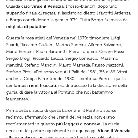
vinse il Venezia
Guarda caso
. I rosso-bianchi, dopo uno
stupendo finale di regata, si lasciarono dietro i favoriti Ardenza
e Borgo concludendo la gara in 9’34. Tutta Borgo fu invasa da
migliaia di patatine
.
Questa la rosa atleti del Venezia nel 1979: timoniere Luigi
Suardi, Riccardo Giuliani, Marino Suncini, Alfredo Salvadori,
Mario Bencini, Paolo Baronetti, Piero Tarquini, Cesare Rossi,
Sergio Brogi, Riccardo Laucci, Sergio Lomuscio, Massimo
Mancini, Stefano Mancini, Mauro Masnada, Fausto Mazzoni,
Stefano Pizzi. «Poi sono venuti i Palii del 1981, ’85 e ’86. Vinsi
anche la Coppa Barontini del 1980 – continua Piero – quella
famosi remi truccati
dei
, ma di truccato fu la decisione della
giuria, di dare la vittoria al Pontino che noi battemmo
lealmente».
Prima della disputa di quella Barontini, il Pontino sporse
reclamo, affermando che i remi del Venezia non erano
più leggeri e concavi
regolamentari in quanto
. La giuria
Vinse il Venezia
decise di far partire ugualmente gli equipaggi.
alla grande
ma qualche giorno più tardi fu squalificato a