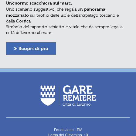
Un’enorme scacchiera sul mare.
Torre della Meloria
Coppa Barontini
Coppa
Il tragitto della
Le
, punto di partenza della
percorre tutti i luoghi più
Risiatori
Venezia
panorama
Pontino
Ovosodo
Uno scenario suggestivo, che regala un
suggestivi degli storici quartieri
, affiora dalle omonime secche in una zona di
,
,
mozzafiato
pentagono del Buontalenti
Livorno
e del
bassifondi a circa 3 miglia dal porto di
sul profilo delle isole dell’arcipelago toscano e
, in una gara che non è solo
. Luogo di
della Corsica.
spettacolo sportivo ma anche un omaggio alle bellezze e alle
numerosi naufragi fin dall’epoca romana, era spesso la meta
Simbolo del rapporto schietto e vitale che da sempre lega la
unicità della città di Livorno.
“arrisicatori”
degli gli antichi
livornesi che sfidavano le
città di Livorno al mare.
onde…
Scopri di più
Scopri di più
Scopri di più
Fondazione LEM
Largo del Cisternino, 13