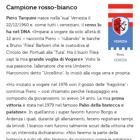
q
Campione rosso-bianco
u
i
.
Piero Tarquini
nasce nella “sua” Venezia il
.
remo lo
22/12/1960 e, come tutti i veneziani, il
.
:
ha nel DNA
. «Imparai a vogare da solo all’età di
12 anni – racconta Piero – “rubando” le barche
a Bruno “Filea” Barbieri che le custodiva al
Circolo dei Portuali alla “Tura”. Ma il buon Filea
Rioni
grande voglia di Vogare»
capì la mia
. Visto la
VENEZIA
sua passione, l’allenatore che era Umberto
Marconcini detto “Uccellino”, lo iniziò alla voga vera e propria.
«Ho iniziato a vogare nel 1976 con il gozzo delle “fragoline”-
continua Piero – così chiamato perché l’equipaggio era
prima
composto da giovanissimi, io avevo 14 anni. La mia
vittoria
Palio della bistecca
e
è stata nel 1979 nel famoso
patatine»
. In quell’anno i super favoriti furono Borgo e
Ardenza i quali, durante gli allenamenti, fecero registrare tempi
da brividi. I bianco-neri furono talmente sicuri della vittoria che
in un intervista dichiararono: «Noi faremo la parte della
bistecca e tutti gli altri faranno da contorno come le patatine».