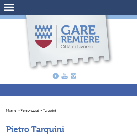
Home
>
Personaggi
>
Tarquini
T
i
t
r
Pietro Tarquini
o
v
i