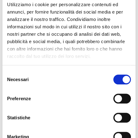
Articolo di Carlo Braccini 01/12/2016
Utilizziamo i cookie per personalizzare contenuti ed
annunci, per fornire funzionalità dei social media e per
analizzare il nostro traffico. Condividiamo inoltre
informazioni sul modo in cui utilizzi il nostro sito con i
nostri partner che si occupano di analisi dei dati web,
Torna all'archivio
pubblicità e social media, i quali potrebbero combinarle
con altre informazioni che hai fornito loro o che hanno
raccolto dal tuo utilizzo dei loro servizi.
S
Necessari
e
l
e
Preferenze
z
i
o
Statistiche
n
e
Marketing