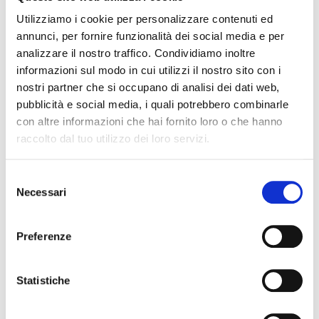
01 Giugno 2025
Il Borgo vince la 46esima edizione della Coppa
Utilizziamo i cookie per personalizzare contenuti ed
Risi’atori
annunci, per fornire funzionalità dei social media e per
Un super Borgo vince la 46esima edizione della Coppa
analizzare il nostro traffico. Condividiamo inoltre
Risi’atori (35'54''88)! Medaglia d’argento per un tenace Venezia
informazioni sul modo in cui utilizzi il nostro sito con i
(36'09''59) e terzo...
[continua]
nostri partner che si occupano di analisi dei dati web,
pubblicità e social media, i quali potrebbero combinarle
con altre informazioni che hai fornito loro o che hanno
Coppa Risiatori
raccolto dal tuo utilizzo dei loro servizi.
31 Maggio 2025
L’Ardenza vince la Coppa Risi’atori nella
categoria femminile, negli juniores trionfa il
S
Borgo!
Necessari
e
L’Ardenza vince la Coppa Risi’atori nella categoria femminile,
l
tallonata da un ottimo Labrone. Negli juniores trionfa il Borgo.
e
Preferenze
Tutti i...
[continua]
z
i
o
Statistiche
Coppa Risiatori
n
30 Maggio 2025
e