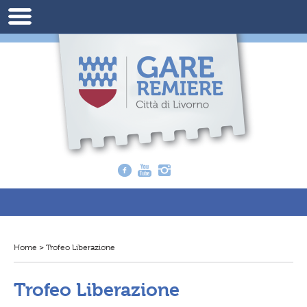
Home
>
Trofeo Liberazione
T
i
t
r
Trofeo Liberazione
o
v
i