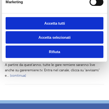
Marketing
Livorno è pronta per la 46ª Coppa Risi’atori Tito
d
Neri
e
Un weekend di emozioni, tradizione e identità cittadina ci
l
aspetta sabato 31 maggio e domenica 1° giugno, con una
c
Accetta tutti
delle...
[continua]
o
n
Accetta selezionati
s
News
e
30 Maggio 2025
n
Rifiuta
Online il nuovo canale per le dirette delle gare
s
remiere
o
A partire da quest'anno, tutte le gare remiere saranno live
anche su gareremiere.tv. Entra nel canale, clicca su “avvisami”
e...
[continua]