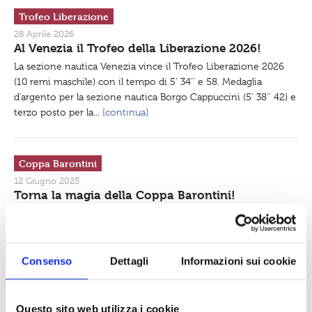
q
Trofeo Liberazione
u
i
28 Aprile 2026
.
Al Venezia il Trofeo della Liberazione 2026!
.
.
La sezione nautica Venezia vince il Trofeo Liberazione 2026
:
(10 remi maschile) con il tempo di 5’ 34’’ e 58. Medaglia
d’argento per la sezione nautica Borgo Cappuccini (5’ 38’’ 42) e
terzo posto per la...
[continua]
Coppa Barontini
12 Giugno 2025
Torna la magia della Coppa Barontini!
Sabato 14 giugno Livorno si accende con la 56ª edizione di
una delle gare remiere più affascinanti d’Italia. I nostri...
[continua]
Consenso
Dettagli
Informazioni sui cookie
Coppa Risiatori
Questo sito web utilizza i cookie