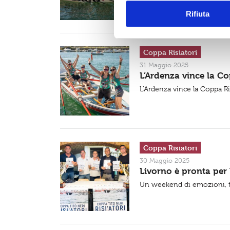
i
Rifiuta
o
n
e
d
Coppa Risiatori
e
31 Maggio 2025
L’Ardenza vince la Cop
l
c
L’Ardenza vince la Coppa Ris
o
n
s
e
Coppa Risiatori
n
30 Maggio 2025
s
Livorno è pronta per 
o
Un weekend di emozioni, tr