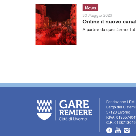
News
30 Maggio 2025
Online il nuovo canale
A partire da quest'anno, tut
Fondazione LEM
Largo del Cistern
57123 Livorno
P.IVA: 019557404
C.F.: 0138713049