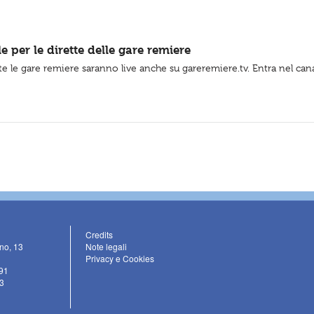
 per le dirette delle gare remiere
te le gare remiere saranno live anche su gareremiere.tv. Entra nel canal
Credits
ino, 13
Note legali
Privacy e Cookies
91
3