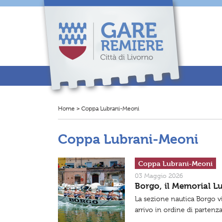
N
a
v
i
g
a
z
i
o
n
e
p
r
Home
>
Coppa Lubrani-Meoni
T
i
i
n
t
c
r
i
Coppa Lubrani-Meoni
o
p
v
a
i
l
q
e
Coppa Lubrani-Meoni
u
i
03 Maggio 2026
.
Borgo, il Memorial L
.
.
La sezione nautica Borgo vi
:
arrivo in ordine di partenz