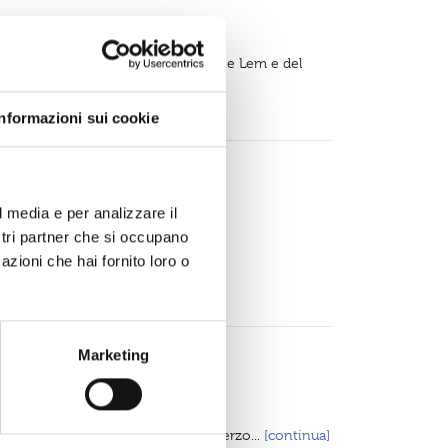
odo con il supporto della Fondazione Lem e del
lo specchio d’acqua...
[continua]
Informazioni sui cookie
l media e per analizzare il
ostri partner che si occupano
’Italia. I nostri...
[continua]
azioni che hai fornito loro o
Marketing
r un tenace Venezia (36'09''59) e terzo...
[continua]