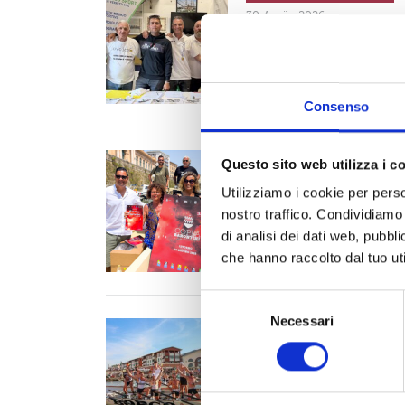
30 Aprile 2026
Trofeo Lubrani-Meoni
Presentata l’edizione 2026
Comune di Livorno. L’appunt
Consenso
Coppa Barontini
Questo sito web utilizza i c
12 Giugno 2025
Utilizziamo i cookie per perso
Torna la magia della
nostro traffico. Condividiamo 
Sabato 14 giugno Livorno si 
di analisi dei dati web, pubbl
che hanno raccolto dal tuo uti
S
Necessari
e
Coppa Risiatori
l
01 Giugno 2025
e
Il Borgo vince la 46e
z
Un super Borgo vince la 46e