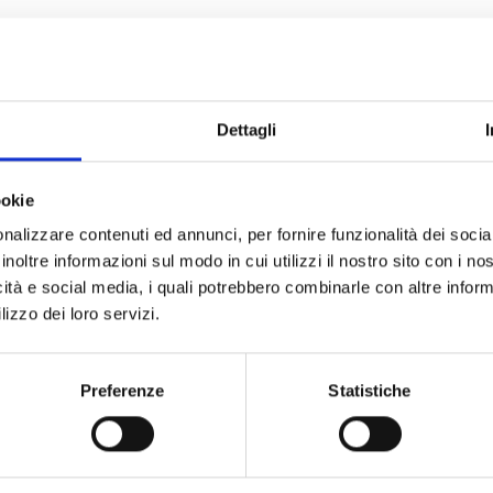
, presentata l’edizione 2026
 del Memorial Lubrani-Meoni, organizzato dalla sezione nautica Ovos
amento è fissato per domenica 3 maggio, a partire dalle ore 9.20, nel
Dettagli
ookie
nalizzare contenuti ed annunci, per fornire funzionalità dei socia
 Coppa Barontini!
inoltre informazioni sul modo in cui utilizzi il nostro sito con i n
accende con la 56ª edizione di una delle gare remiere più affascinanti d
icità e social media, i quali potrebbero combinarle con altre inform
lizzo dei loro servizi.
Preferenze
Statistiche
sima edizione della Coppa Risi’atori
sima edizione della Coppa Risi’atori (35'54''88)! Medaglia d’argento pe