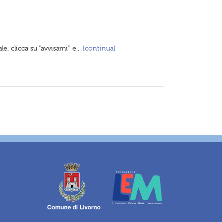
e, clicca su “avvisami” e...
[continua]