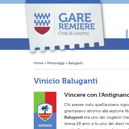
N
a
v
i
g
a
z
i
o
n
e
p
r
Home
>
Personaggi
>
Baluganti
T
i
i
n
t
c
r
i
Vinicio Baluganti
o
p
v
a
i
l
q
e
Vincere con l’Antignan
u
i
.
Chi avesse visto quell’anziano sig
.
gravitavano attorno alla sezione N
.
:
Baluganti
era uno dei vogatori tras
Aveva 28 anni e fu uno dei dieci m