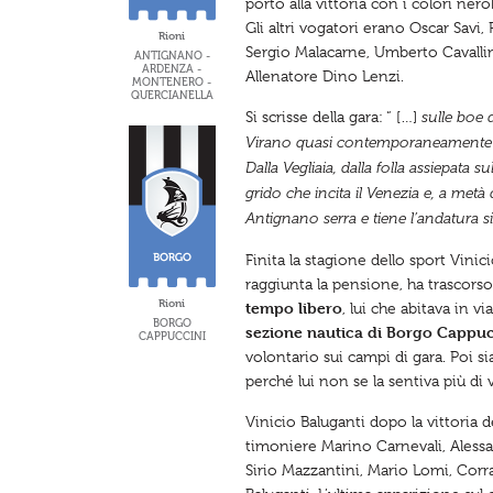
portò alla vittoria con i colori nero
Gli altri vogatori erano Oscar Savi,
Rioni
Sergio Malacarne, Umberto Cavallini
ANTIGNANO -
ARDENZA -
Allenatore Dino Lenzi.
MONTENERO -
QUERCIANELLA
Si scrisse della gara: “ […]
sulle boe d
Virano quasi contemporaneamente co
Dalla Vegliaia, dalla folla assiepata
grido che incita il Venezia e, a met
Antignano serra e tiene l’andatura si
Finita la stagione dello sport Vinic
raggiunta la pensione, ha trascorso 
Rioni
tempo libero
, lui che abitava in v
BORGO
sezione nautica di Borgo Cappuc
CAPPUCCINI
volontario sui campi di gara. Poi si
perché lui non se la sentiva più di 
Vinicio Baluganti dopo la vittoria d
timoniere Marino Carnevali, Alessa
Sirio Mazzantini, Mario Lomi, Corr