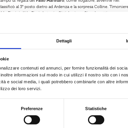
Palio Marinaro
 campo di regata del
, come vogatore, avvenne nel
lassificò al 3° posto dietro ad Ardenza e la sorpresa Colline. Timonier
do Fiorini, Aldo Fiori, Antonio Citti, Luciano Ciangherotti,
, Giuseppe Perullo, Vinicio Baluganti, Ivano Nenci, Arturo Del Vivo,
i in 10’25”5.
quipaggi di Borgo e Antignano 1955, di Carlo Braccini.
Dettagli
ookie
nalizzare contenuti ed annunci, per fornire funzionalità dei socia
inoltre informazioni sul modo in cui utilizzi il nostro sito con i n
ri
ntini
icità e social media, i quali potrebbero combinarle con altre inform
lizzo dei loro servizi.
ppa
oghi più
mozzafiato
Ovosodo
 di
e
 Corsica.
on è solo
go di
e lega la
zze e alle
o la meta
Preferenze
Statistiche
ano le onde…