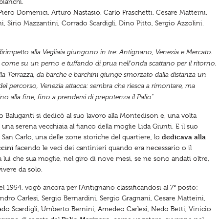
bianchi.
 Piero Domenici, Arturo Nastasio, Carlo Fraschetti, Cesare Matteini,
, Sirio Mazzantini, Corrado Scardigli, Dino Pitto, Sergio Azzolini.
irimpetto alla Vegliaia giungono in tre: Antignano, Venezia e Mercato.
me su un perno e tuffando di prua nell’onda scattano per il ritorno.
 sulla Terrazza, da barche e barchini giunge smorzato dalla distanza un
à del percorso, Venezia attacca: sembra che riesca a rimontare, ma
no alla fine, fino a prendersi di prepotenza il Palio
”.
io Baluganti si dedicò al suo lavoro alla Montedison e, una volta
una serena vecchiaia al fianco della moglie Lida Giunti. E il suo
dedicava alla
ia San Carlo, una delle zone storiche del quartiere, lo
cini
facendo le veci dei cantinieri quando era necessario o il
a lui che sua moglie, nel giro di nove mesi, se ne sono andati oltre,
vivere da solo.
el 1954, vogò ancora per l’Antignano classificandosi al 7° posto:
ndro Carlesi, Sergio Bernardini, Sergio Gragnani, Cesare Matteini,
ado Scardigli, Umberto Bernini, Amedeo Carlesi, Nedo Betti, Vinicio